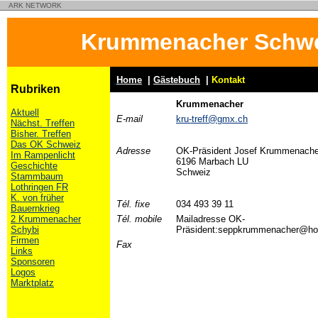
ARK NETWORK
Krummenacher Schwe
Home
|
Gästebuch
|
Kontakt
Rubriken
Krummenacher
Aktuell
E-mail
kru-treff@gmx.ch
Nächst. Treffen
Bisher. Treffen
Das OK Schweiz
Adresse
OK-Präsident Josef Krummenacher
Im Rampenlicht
6196 Marbach LU
Geschichte
Schweiz
Stammbaum
Lothringen FR
K. von früher
Tél. fixe
034 493 39 11
Bauernkrieg
2 Krummenacher
Tél. mobile
Mailadresse OK-
Schybi
Präsident:seppkrummenacher@ho
Firmen
Fax
Links
Sponsoren
Logos
Marktplatz