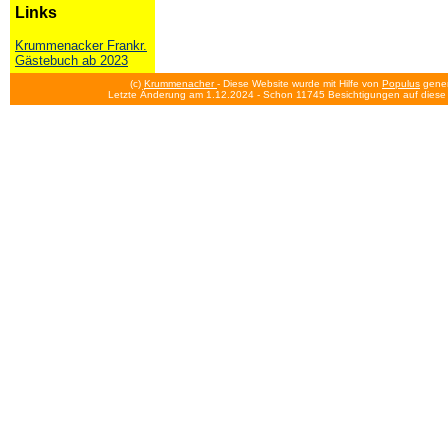
Links
Krummenacker Frankr.
Gästebuch ab 2023
(c)
Krummenacher
- Diese Website wurde mit Hilfe von
Populus
gener
Letzte Änderung am 1.12.2024
- Schon 11745 Besichtigungen auf diese