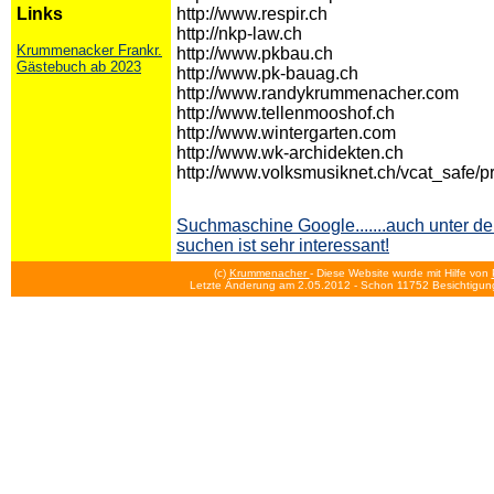
Links
http://www.respir.ch
http://nkp-law.ch
Krummenacker Frankr.
http://www.pkbau.ch
Gästebuch ab 2023
http://www.pk-bauag.ch
http://www.randykrummenacher.com
http://www.tellenmooshof.ch
http://www.wintergarten.com
http://www.wk-archidekten.ch
http://www.volksmusiknet.ch/vcat_safe/p
Suchmaschine Google.......auch unter 
suchen ist sehr interessant!
(c)
Krummenacher
- Diese Website wurde mit Hilfe von
Letzte Änderung am 2.05.2012
- Schon 11752 Besichtigun