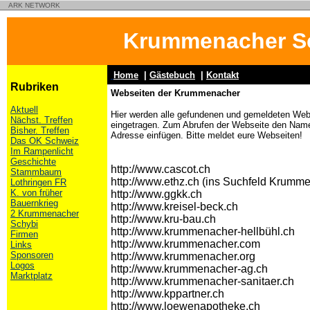
ARK NETWORK
Krummenacher S
Home
|
Gästebuch
|
Kontakt
Rubriken
Webseiten der Krummenacher
Aktuell
Hier werden alle gefundenen und gemeldeten Web
Nächst. Treffen
eingetragen. Zum Abrufen der Webseite den Name
Bisher. Treffen
Adresse einfügen. Bitte meldet eure Webseiten!
Das OK Schweiz
Im Rampenlicht
Geschichte
http://www.cascot.ch
Stammbaum
http://www.ethz.ch (ins Suchfeld Krum
Lothringen FR
K. von früher
http://www.ggkk.ch
Bauernkrieg
http://www.kreisel-beck.ch
2 Krummenacher
http://www.kru-bau.ch
Schybi
http://www.krummenacher-hellbühl.ch
Firmen
http://www.krummenacher.com
Links
Sponsoren
http://www.krummenacher.org
Logos
http://www.krummenacher-ag.ch
Marktplatz
http://www.krummenacher-sanitaer.ch
http://www.kppartner.ch
http://www.loewenapotheke.ch