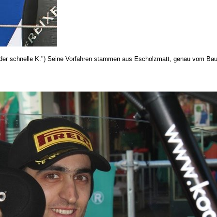
der schnelle K.") Seine Vorfahren stammen aus Escholzmatt, genau vom Bau