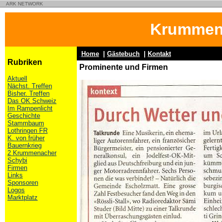
ARK NETWORK
Krummen
Home
|
Gästebuch
|
Kontakt
Rubriken
Prominente und Firmen
Aktuell
Nächst. Treffen
Bisher. Treffen
Das OK Schweiz
Im Rampenlicht
Geschichte
Stammbaum
Lothringen FR
K. von früher
Bauernkrieg
2 Krummenacher
Schybi
Firmen
Links
Sponsoren
Logos
Marktplatz