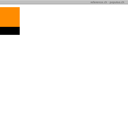
reference.ch
·
populus.ch