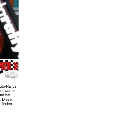
Auto-Rallys
er war er
nd hat
. Diese
ttfinden.