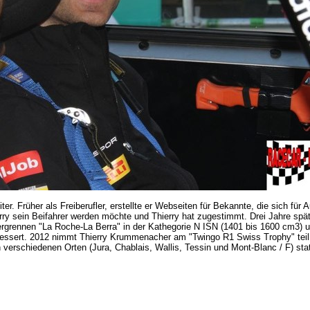
er. Früher als Freiberufler, erstellte er Webseiten für Bekannte, die sich für 
erry sein Beifahrer werden möchte und Thierry hat zugestimmt. Drei Jahre spät
rgrennen "La Roche-La Berra" in der Kathegorie N ISN (1401 bis 1600 cm3) u
bessert. 2012 nimmt Thierry Krummenacher am "Twingo R1 Swiss Trophy" teil
n verschiedenen Orten (Jura, Chablais, Wallis, Tessin und Mont-Blanc / F) sta