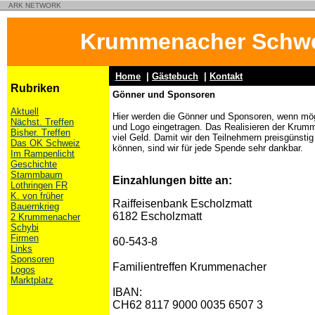
ARK NETWORK
Krummenacher Schwe
Home
|
Gästebuch
|
Kontakt
Rubriken
Gönner und Sponsoren
Aktuell
Hier werden die Gönner und Sponsoren, wenn mög
Nächst. Treffen
und Logo eingetragen. Das Realisieren der Krumm
Bisher. Treffen
viel Geld. Damit wir den Teilnehmern preisgünstig
Das OK Schweiz
können, sind wir für jede Spende sehr dankbar.
Im Rampenlicht
Geschichte
Stammbaum
Einzahlungen bitte an:
Lothringen FR
K. von früher
Raiffeisenbank Escholzmatt
Bauernkrieg
6182 Escholzmatt
2 Krummenacher
Schybi
Firmen
60-543-8
Links
Sponsoren
Familientreffen Krummenacher
Logos
Marktplatz
IBAN:
CH62 8117 9000 0035 6507 3