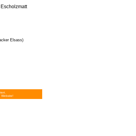
 Escholzmatt
acker Elsass)
iert.
 Website!