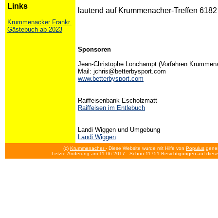
Links
lautend auf Krummenacher-Treffen 6182
Krummenacker Frankr.
Gästebuch ab 2023
Sponsoren
Jean-Christophe Lonchampt (Vorfahren Krummen
Mail: jchris@betterbysport.com
www.betterbysport.com
Raiffeisenbank Escholzmatt
Raiffeisen im Entlebuch
Landi Wiggen und Umgebung
Landi Wiggen
(c)
Krummenacher
- Diese Website wurde mit Hilfe von
Populus
gener
Letzte Änderung am 11.06.2017
- Schon 11751 Besichtigungen auf diese