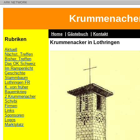
ARK NETWORK
Krummenacher
Home
|
Gästebuch
|
Kontakt
Rubriken
Krummenacker in Lothringen
Aktuell
Nächst. Treffen
Bisher. Treffen
Das OK Schweiz
Im Rampenlicht
Geschichte
Stammbaum
Lothringen FR
K. von früher
Bauernkrieg
2 Krummenacher
Schybi
Firmen
Links
Sponsoren
Logos
Marktplatz