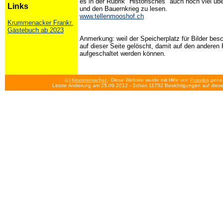
es in der Rubrik "Historisches" auch noch viel ü
Links
und den Bauernkrieg zu lesen.
www.tellenmooshof.ch
Krummenacker Frankr.
Gästebuch ab 2023
Anmerkung: weil der Speicherplatz für Bilder besc
auf dieser Seite gelöscht, damit auf den anderen 
aufgeschaltet werden können.
(c)
Krummenacher
- Diese Website wurde mit Hilfe von
Populus
gener
Letzte Änderung am 25.09.2012
- Schon 11752 Besichtigungen auf diese