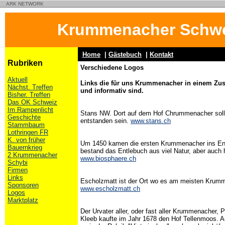
ARK NETWORK
Krummenacher Schwe
Home
|
Gästebuch
|
Kontakt
Rubriken
Verschiedene Logos
Aktuell
Links die für uns Krummenacher in einem Z
Nächst. Treffen
und informativ sind.
Bisher. Treffen
Das OK Schweiz
Im Rampenlicht
Stans NW. Dort auf dem Hof Chrummenacher soll
Geschichte
entstanden sein.
www.stans.ch
Stammbaum
Lothringen FR
K. von früher
Um 1450 kamen die ersten Krummenacher ins En
Bauernkrieg
bestand das Entlebuch aus viel Natur, aber auch 
2 Krummenacher
www.biosphaere.ch
Schybi
Firmen
Links
Escholzmatt ist der Ort wo es am meisten Krumm
Sponsoren
www.escholzmatt.ch
Logos
Marktplatz
Der Urvater aller, oder fast aller Krummenacher,
Kleeb kaufte im Jahr 1678 den Hof Tellenmoos. 