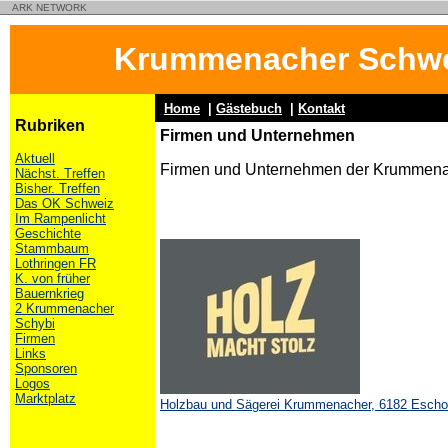
ARK NETWORK
Krummenacher Schwe
Home
|
Gästebuch
|
Kontakt
Rubriken
Firmen und Unternehmen
Aktuell
Firmen und Unternehmen der Krummena
Nächst. Treffen
Bisher. Treffen
Das OK Schweiz
Im Rampenlicht
Geschichte
Stammbaum
Lothringen FR
K. von früher
Bauernkrieg
2 Krummenacher
Schybi
Firmen
Links
Sponsoren
Logos
Marktplatz
Holzbau und Sägerei Krummenacher, 6182 Escho