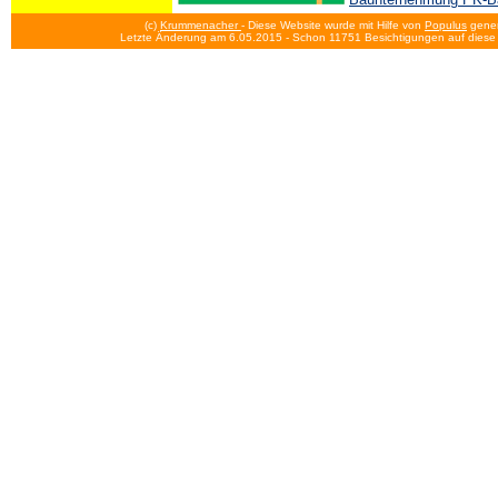
(c)
Krummenacher
- Diese Website wurde mit Hilfe von
Populus
gener
Letzte Änderung am 6.05.2015
- Schon 11751 Besichtigungen auf diese